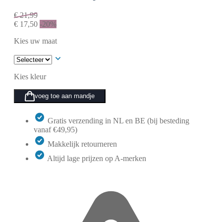
€
21,99
€
17,50
-20%
Kies uw maat
Kies kleur
voeg toe aan mandje
Gratis verzending in NL en BE (bij besteding
vanaf €49,95)
Makkelijk retourneren
Altijd lage prijzen op A-merken