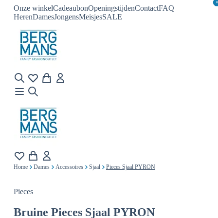
Onze winkel
Cadeaubon
Openingstijden
Contact
FAQ
Heren
Dames
Jongens
Meisjes
SALE
Home
Dames
Accessoires
Sjaal
Pieces Sjaal PYRON
Pieces
Bruine
Pieces Sjaal PYRON