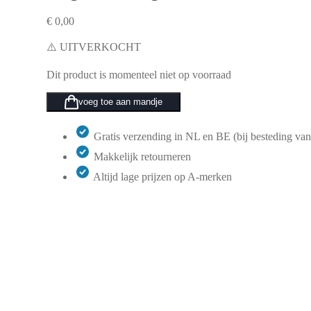
€
0,00
⚠️ UITVERKOCHT
Dit product is momenteel niet op voorraad
voeg toe aan mandje
Gratis verzending in NL en BE (bij besteding van
Makkelijk retourneren
Altijd lage prijzen op A-merken