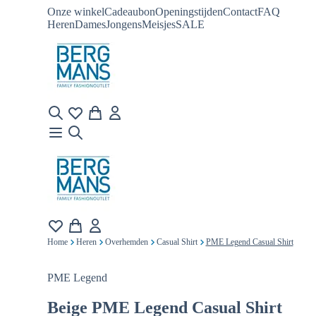
Onze winkel
Cadeaubon
Openingstijden
Contact
FAQ
Heren
Dames
Jongens
Meisjes
SALE
Home
Heren
Overhemden
Casual Shirt
PME Legend Casual Shirt
PME Legend
Beige
PME Legend Casual Shirt