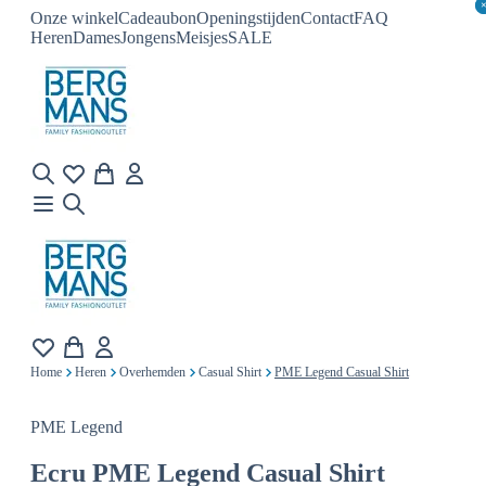
Onze winkel
Cadeaubon
Openingstijden
Contact
FAQ
Heren
Dames
Jongens
Meisjes
SALE
Home
Heren
Overhemden
Casual Shirt
PME Legend Casual Shirt
PME Legend
Ecru
PME Legend Casual Shirt