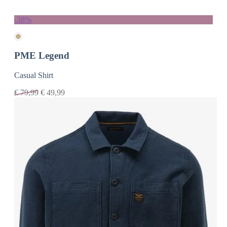
-38%
PME Legend
Casual Shirt
€
79,99
€
49,99