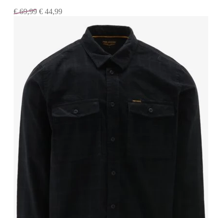
€
69,99
€
44,99