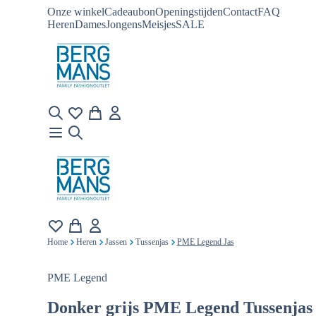
Onze winkel
Cadeaubon
Openingstijden
Contact
FAQ
Heren
Dames
Jongens
Meisjes
SALE
Home
Heren
Jassen
Tussenjas
PME Legend Jas
PME Legend
Donker grijs
PME Legend Tussenjas