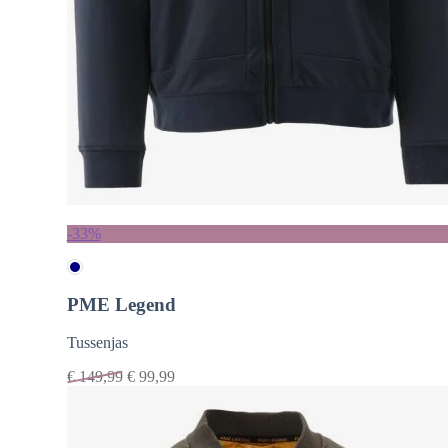
-33%
PME Legend
Tussenjas
€
149,99
€
99,99