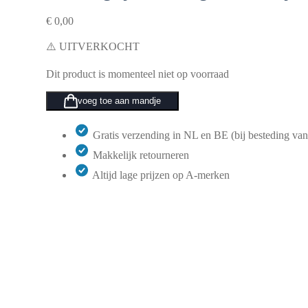
€
0,00
⚠️ UITVERKOCHT
Dit product is momenteel niet op voorraad
voeg toe aan mandje
Gratis verzending in NL en BE (bij besteding van
Makkelijk retourneren
Altijd lage prijzen op A-merken