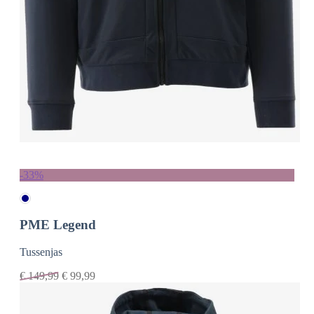
-33%
PME Legend
Tussenjas
€
149,99
€
99,99