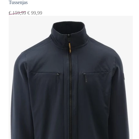
Tussenjas
€
159,99
€
99,99