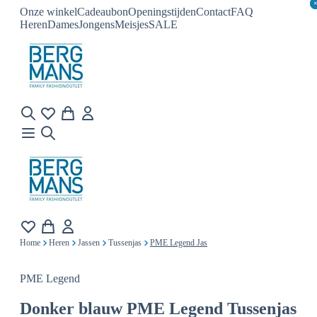
Onze winkel
Cadeaubon
Openingstijden
Contact
FAQ
Heren
Dames
Jongens
Meisjes
SALE
Home
Heren
Jassen
Tussenjas
PME Legend Jas
PME Legend
Donker blauw
PME Legend Tussenjas