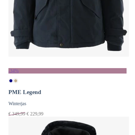
-34%
PME Legend
Winterjas
€
349,99
€
229,99