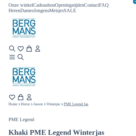
Onze winkel
Cadeaubon
Openingstijden
Contact
FAQ
Heren
Dames
Jongens
Meisjes
SALE
Home
Heren
Jassen
Winterjas
PME Legend Jas
PME Legend
Khaki
PME Legend Winterjas