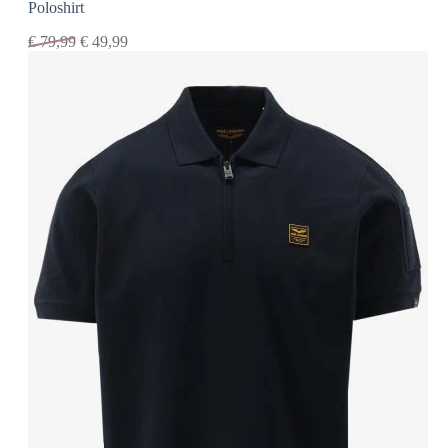
Poloshirt
€
79,99
€
49,99