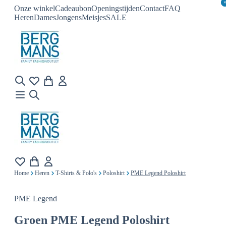
Onze winkel
Cadeaubon
Openingstijden
Contact
FAQ
Heren
Dames
Jongens
Meisjes
SALE
Home
Heren
T-Shirts & Polo's
Poloshirt
PME Legend Poloshirt
PME Legend
Groen
PME Legend Poloshirt