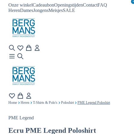
Onze winkel
Cadeaubon
Openingstijden
Contact
FAQ
Heren
Dames
Jongens
Meisjes
SALE
Home
Heren
T-Shirts & Polo's
Poloshirt
PME Legend Poloshirt
PME Legend
Ecru
PME Legend Poloshirt