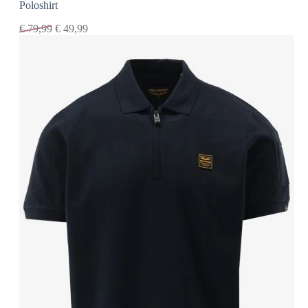
Poloshirt
€
79,99
€
49,99