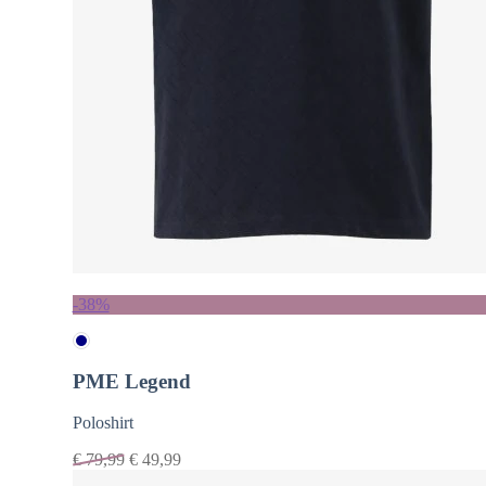
-38%
PME Legend
Poloshirt
€
79,99
€
49,99