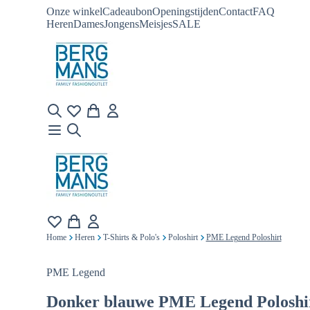
Onze winkel
Cadeaubon
Openingstijden
Contact
FAQ
Heren
Dames
Jongens
Meisjes
SALE
Home
Heren
T-Shirts & Polo's
Poloshirt
PME Legend Poloshirt
PME Legend
Donker blauwe
PME Legend Poloshi