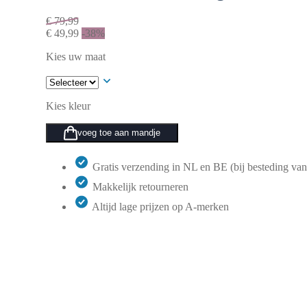
€
79,99
€
49,99
-38%
Kies uw maat
Kies kleur
voeg toe aan mandje
Gratis verzending in NL en BE (bij besteding van
Makkelijk retourneren
Altijd lage prijzen op A-merken