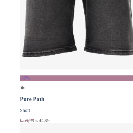
-36%
Pure Path
Short
€
69,99
€
44,99