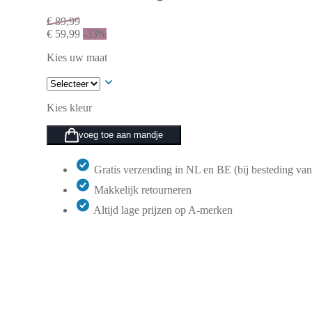
€
89,99
€
59,99
-33%
Kies uw maat
Kies kleur
voeg toe aan mandje
Gratis verzending in NL en BE (bij besteding van
Makkelijk retourneren
Altijd lage prijzen op A-merken