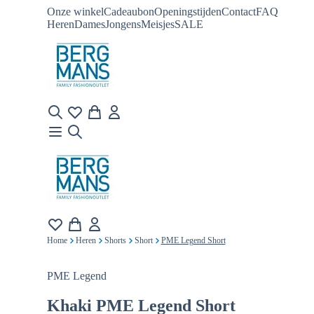
Onze winkel
Cadeaubon
Openingstijden
Contact
FAQ
Heren
Dames
Jongens
Meisjes
SALE
Home
Heren
Shorts
Short
PME Legend Short
PME Legend
Khaki
PME Legend Short