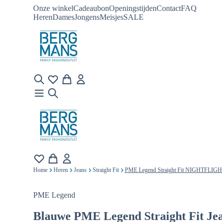
Onze winkel
Cadeaubon
Openingstijden
Contact
FAQ
Heren
Dames
Jongens
Meisjes
SALE
Home
Heren
Jeans
Straight Fit
PME Legend Straight Fit NIGHTFLIG
PME Legend
Blauwe
PME Legend Straight Fit 