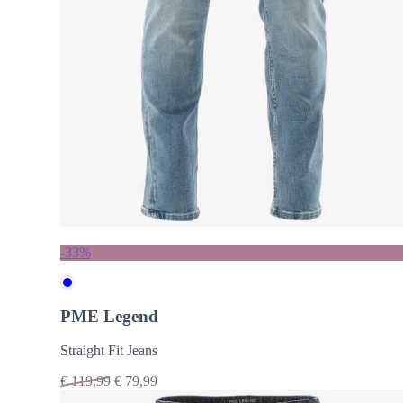
-33%
PME Legend
Straight Fit Jeans
€
119,99
€
79,99