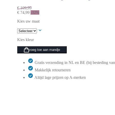
€
109,99
€
74,99
-32%
Kies uw maat
Kies kleur
voeg toe aan mandje
Gratis verzending in NL en BE (bij besteding van
Makkelijk retourneren
Altijd lage prijzen op A-merken