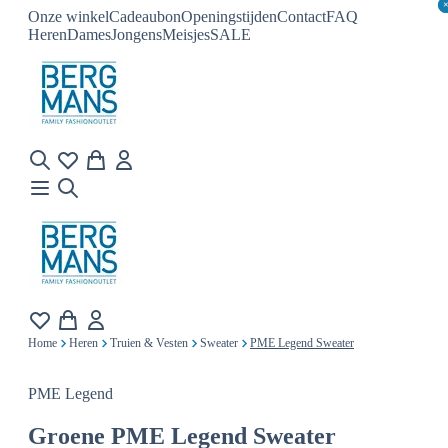
Onze winkel
Cadeaubon
Openingstijden
Contact
FAQ
Heren
Dames
Jongens
Meisjes
SALE
Home
Heren
Truien & Vesten
Sweater
PME Legend Sweater
PME Legend
Groene
PME Legend Sweater