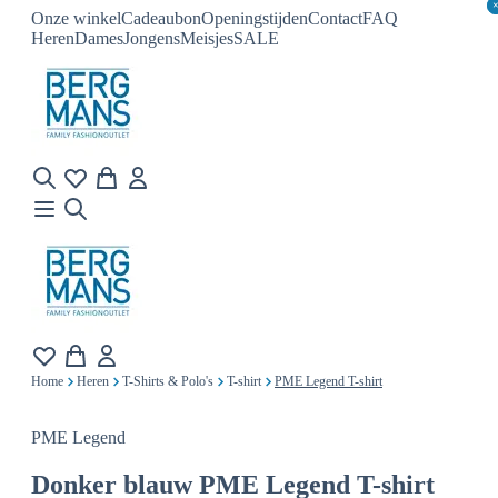
Onze winkel
Cadeaubon
Openingstijden
Contact
FAQ
Heren
Dames
Jongens
Meisjes
SALE
Home
Heren
T-Shirts & Polo's
T-shirt
PME Legend T-shirt
PME Legend
Donker blauw
PME Legend T-shirt