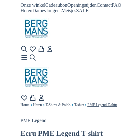
Onze winkel
Cadeaubon
Openingstijden
Contact
FAQ
Heren
Dames
Jongens
Meisjes
SALE
Home
Heren
T-Shirts & Polo's
T-shirt
PME Legend T-shirt
PME Legend
Ecru
PME Legend T-shirt