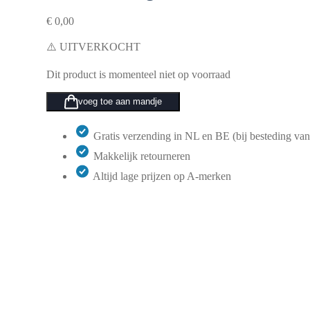
€
0,00
⚠️ UITVERKOCHT
Dit product is momenteel niet op voorraad
voeg toe aan mandje
Gratis verzending in NL en BE (bij besteding van
Makkelijk retourneren
Altijd lage prijzen op A-merken