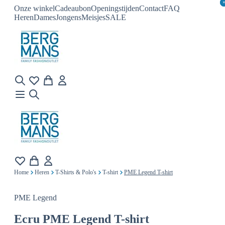
Onze winkel
Cadeaubon
Openingstijden
Contact
FAQ
Heren
Dames
Jongens
Meisjes
SALE
Home
Heren
T-Shirts & Polo's
T-shirt
PME Legend T-shirt
PME Legend
Ecru
PME Legend T-shirt