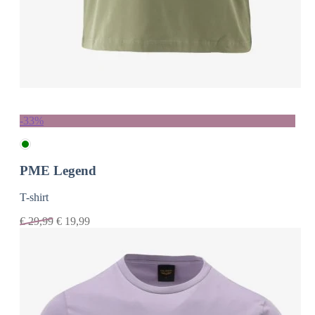
-33%
PME Legend
T-shirt
€
29,99
€
19,99