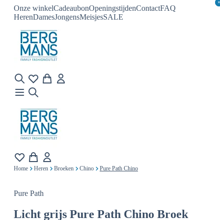
Onze winkel
Cadeaubon
Openingstijden
Contact
FAQ
Heren
Dames
Jongens
Meisjes
SALE
Home
Heren
Broeken
Chino
Pure Path Chino
Pure Path
Licht grijs
Pure Path Chino Broek