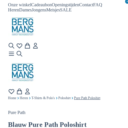
Onze winkel
Cadeaubon
Openingstijden
Contact
FAQ
Heren
Dames
Jongens
Meisjes
SALE
Home
Heren
T-Shirts & Polo's
Poloshirt
Pure Path Poloshirt
Pure Path
Blauw
Pure Path Poloshirt