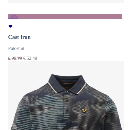
-48%
Cast Iron
Poloshirt
€
99,99
€
52,49