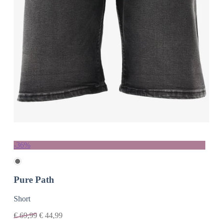
-36%
Pure Path
Short
€
69,99
€
44,99