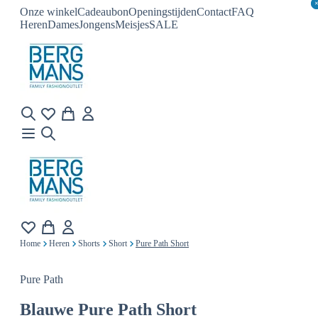
Onze winkel
Cadeaubon
Openingstijden
Contact
FAQ
Heren
Dames
Jongens
Meisjes
SALE
Home
Heren
Shorts
Short
Pure Path Short
Pure Path
Blauwe
Pure Path Short