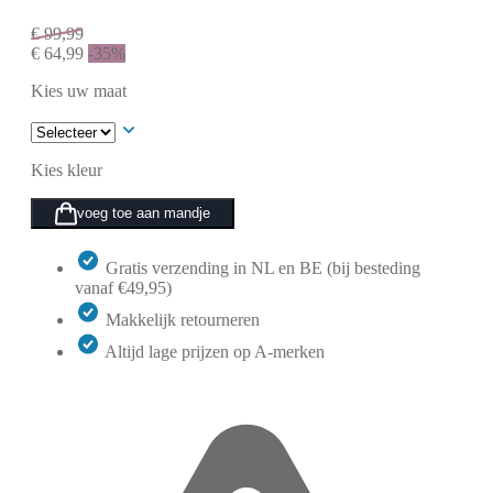
€
99,99
€
64,99
-35%
Kies uw maat
Kies kleur
voeg toe aan mandje
Gratis verzending in NL en BE (bij besteding
vanaf €49,95)
Makkelijk retourneren
Altijd lage prijzen op A-merken