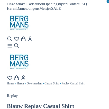
Onze winkel
Cadeaubon
Openingstijden
Contact
FAQ
Heren
Dames
Jongens
Meisjes
SALE
Home
Heren
Overhemden
Casual Shirt
Replay Casual Shirt
Replay
Blauw
Replay Casual Shirt