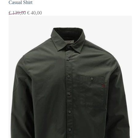
Casual Shirt
€
139,00
€
40,00