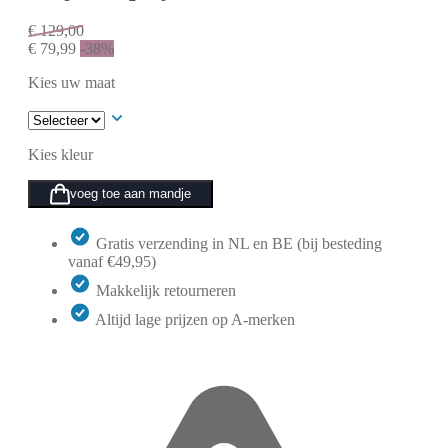
€
129,00
€
79,99
-38%
Kies uw maat
Kies kleur
voeg toe aan mandje
Gratis verzending in NL en BE (bij besteding
vanaf €49,95)
Makkelijk retourneren
Altijd lage prijzen op A-merken