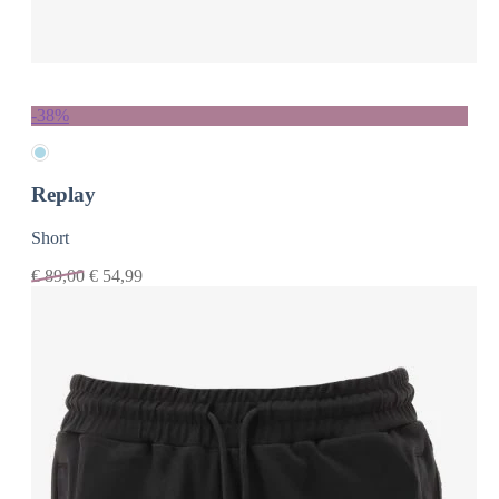
-38%
Replay
Short
€
89,00
€
54,99