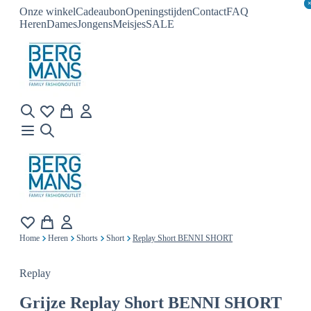
Onze winkel
Cadeaubon
Openingstijden
Contact
FAQ
Heren
Dames
Jongens
Meisjes
SALE
Home
Heren
Shorts
Short
Replay Short BENNI SHORT
Replay
Grijze
Replay Short BENNI SHORT