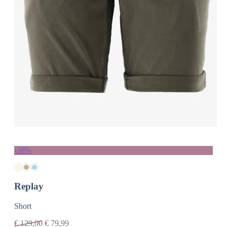
-38%
Replay
Short
€
129,00
€
79,99