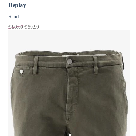
Replay
Short
€
99,00
€
59,99