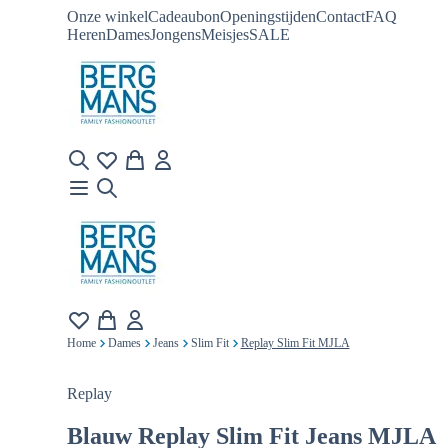
Onze winkel
Cadeaubon
Openingstijden
Contact
FAQ
Heren
Dames
Jongens
Meisjes
SALE
Home
Dames
Jeans
Slim Fit
Replay Slim Fit MJLA
Replay
Blauw
Replay Slim Fit Jeans MJLA