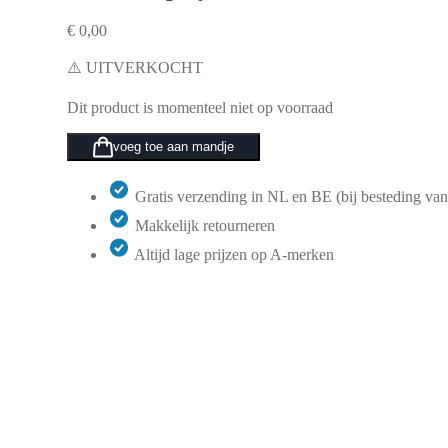
€
0,00
⚠️ UITVERKOCHT
Dit product is momenteel niet op voorraad
voeg toe aan mandje
Gratis verzending in NL en BE (bij besteding van
Makkelijk retourneren
Altijd lage prijzen op A-merken