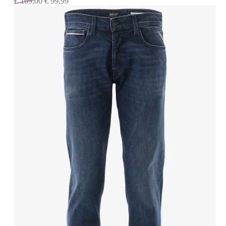
€
169,00
€
99,99