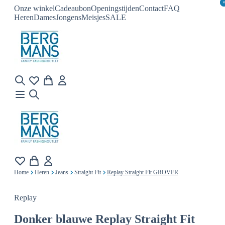
Onze winkel
Cadeaubon
Openingstijden
Contact
FAQ
Heren
Dames
Jongens
Meisjes
SALE
Home
Heren
Jeans
Straight Fit
Replay Straight Fit GROVER
Replay
Donker blauwe
Replay Straight Fit