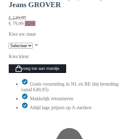
Jeans GROVER
€
139,00
€
79,99
-42%
Kies uw maat
Kies kleur
voeg toe aan mandje
Gratis verzending in NL en BE (bij besteding
vanaf €49,95)
Makkelijk retourneren
Altijd lage prijzen op A-merken