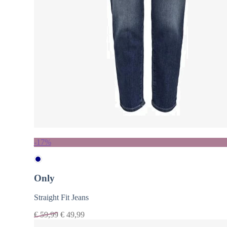
-17%
Only
Straight Fit Jeans
€
59,99
€
49,99