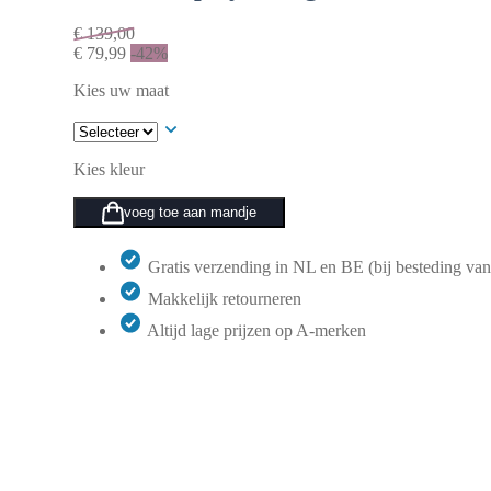
€
139,00
€
79,99
-42%
Kies uw maat
Kies kleur
voeg toe aan mandje
Gratis verzending in NL en BE (bij besteding van
Makkelijk retourneren
Altijd lage prijzen op A-merken