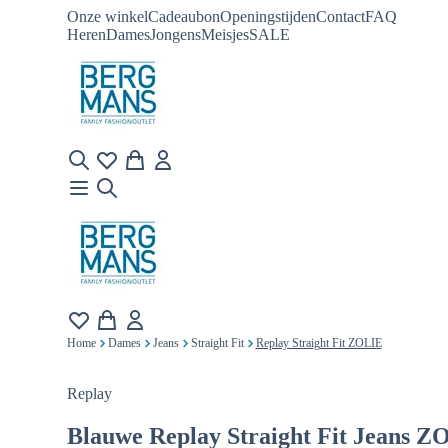
Onze winkel
Cadeaubon
Openingstijden
Contact
FAQ
Heren
Dames
Jongens
Meisjes
SALE
Home
Dames
Jeans
Straight Fit
Replay Straight Fit ZOLIE
Replay
Blauwe
Replay Straight Fit Jeans Z