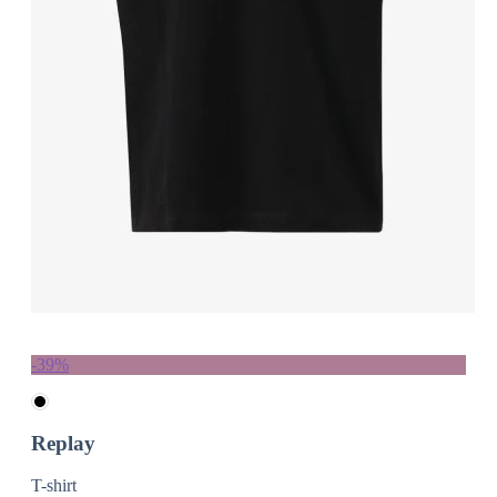
-39%
Replay
T-shirt