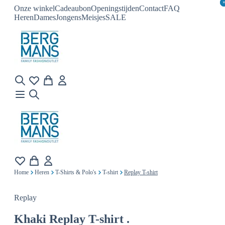
Onze winkel
Cadeaubon
Openingstijden
Contact
FAQ
Heren
Dames
Jongens
Meisjes
SALE
Home
Heren
T-Shirts & Polo's
T-shirt
Replay T-shirt
Replay
Khaki
Replay T-shirt .