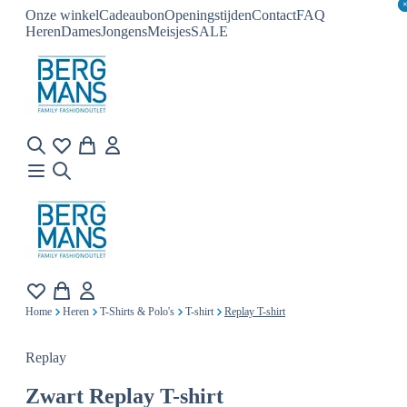
Onze winkel
Cadeaubon
Openingstijden
Contact
FAQ
Heren
Dames
Jongens
Meisjes
SALE
Home
Heren
T-Shirts & Polo's
T-shirt
Replay T-shirt
Replay
Zwart
Replay T-shirt