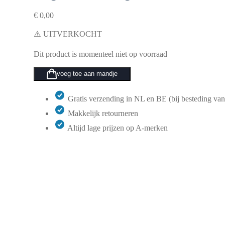
€
0,00
⚠️ UITVERKOCHT
Dit product is momenteel niet op voorraad
voeg toe aan mandje
Gratis verzending in NL en BE (bij besteding van
Makkelijk retourneren
Altijd lage prijzen op A-merken