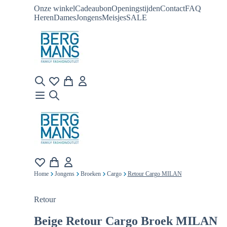
Onze winkel
Cadeaubon
Openingstijden
Contact
FAQ
Heren
Dames
Jongens
Meisjes
SALE
Home
Jongens
Broeken
Cargo
Retour Cargo MILAN
Retour
Beige
Retour Cargo Broek MILAN