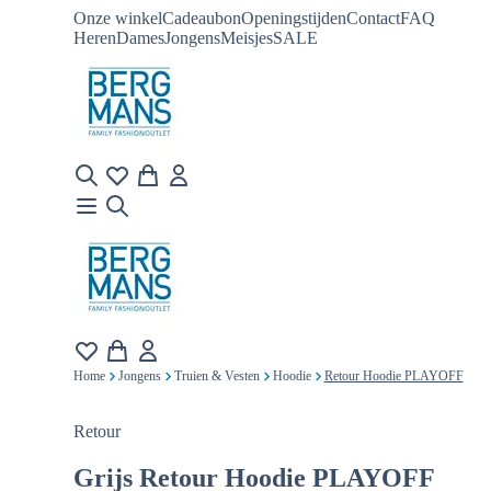
Onze winkel
Cadeaubon
Openingstijden
Contact
FAQ
Heren
Dames
Jongens
Meisjes
SALE
Home
Jongens
Truien & Vesten
Hoodie
Retour Hoodie PLAYOFF
Retour
Grijs
Retour Hoodie PLAYOFF