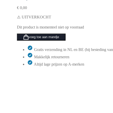
€
0,00
⚠️ UITVERKOCHT
Dit product is momenteel niet op voorraad
voeg toe aan mandje
Gratis verzending in NL en BE (bij besteding van
Makkelijk retourneren
Altijd lage prijzen op A-merken