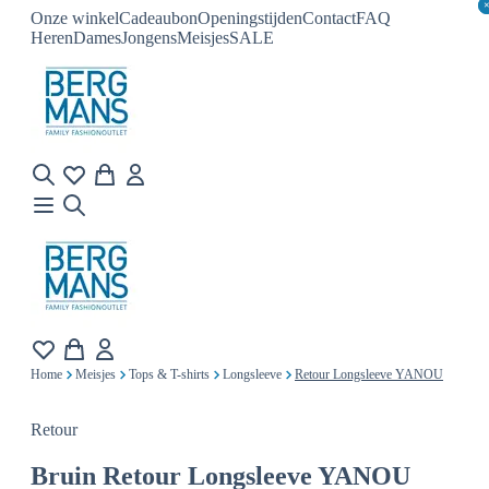
Onze winkel
Cadeaubon
Openingstijden
Contact
FAQ
Heren
Dames
Jongens
Meisjes
SALE
Home
Meisjes
Tops & T-shirts
Longsleeve
Retour Longsleeve YANOU
Retour
Bruin
Retour Longsleeve YANOU