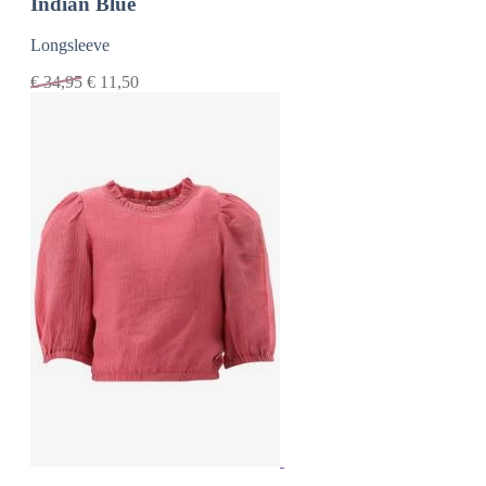
Indian Blue
Longsleeve
€
34,95
€
11,50