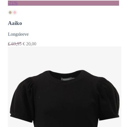
-71%
Aaiko
Longsleeve
€
69,95
€
20,00