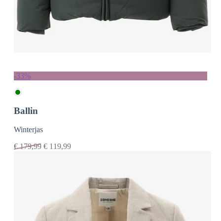
-33%
Ballin
Winterjas
€
179,99
€
119,99