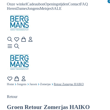
Onze winkel
Cadeaubon
Openingstijden
Contact
FAQ
Heren
Dames
Jongens
Meisjes
SALE
Home
Jongens
Jassen
Zomerjas
Retour Zomerjas HAIKO
Retour
Groen
Retour Zomerjas HAIKO