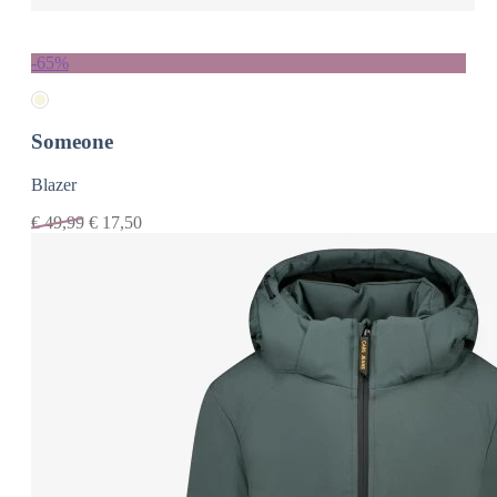
-65%
Someone
Blazer
€
49,99
€
17,50