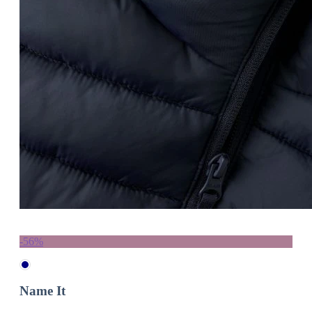
-56%
Name It