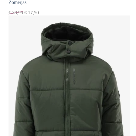
Zomerjas
€
39,99
€
17,50