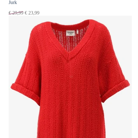
Jurk
€
29,99
€
23,99