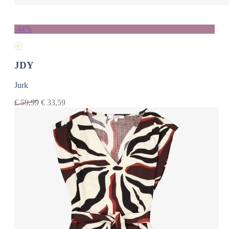
-44%
JDY
Jurk
€
59,99
€
33,59