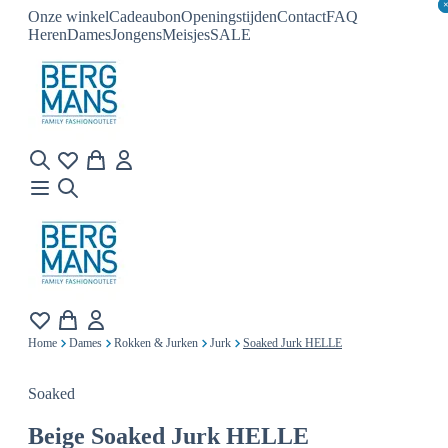
Onze winkel
Cadeaubon
Openingstijden
Contact
FAQ
Heren
Dames
Jongens
Meisjes
SALE
Home
Dames
Rokken & Jurken
Jurk
Soaked Jurk HELLE
Soaked
Beige
Soaked Jurk HELLE