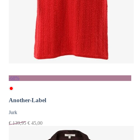
-68%
Another-Label
Jurk
€
139,95
€
45,00