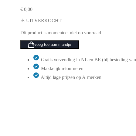
€
0,00
⚠️ UITVERKOCHT
Dit product is momenteel niet op voorraad
voeg toe aan mandje
Gratis verzending in NL en BE (bij besteding van
Makkelijk retourneren
Altijd lage prijzen op A-merken