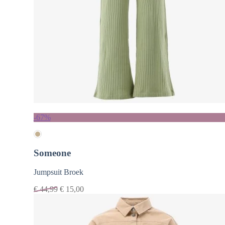
-67%
Someone
Jumpsuit Broek
€
44,99
€
15,00