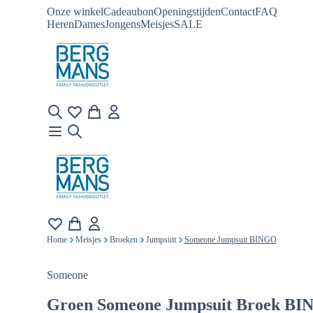
Onze winkel
Cadeaubon
Openingstijden
Contact
FAQ
Heren
Dames
Jongens
Meisjes
SALE
Home
Meisjes
Broeken
Jumpsuit
Someone Jumpsuit BINGO
Someone
Groen
Someone Jumpsuit Broek B