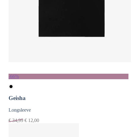
-66%
Geisha
Longsleeve
€
34,99
€
12,00