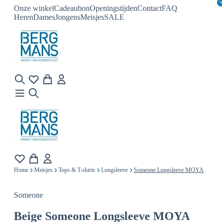
Onze winkel
Cadeaubon
Openingstijden
Contact
FAQ
Heren
Dames
Jongens
Meisjes
SALE
Home
Meisjes
Tops & T-shirts
Longsleeve
Someone Longsleeve MOYA
Someone
Beige
Someone Longsleeve MOYA