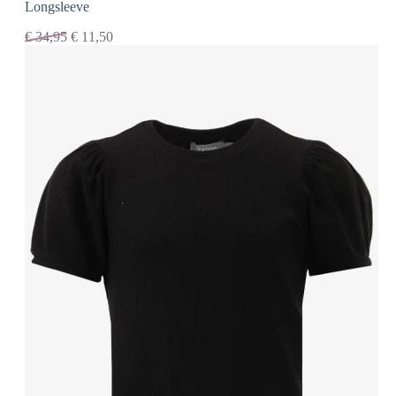
Longsleeve
€
34,95
€
11,50