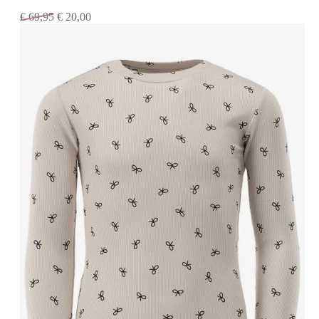
€
69,95
€
20,00