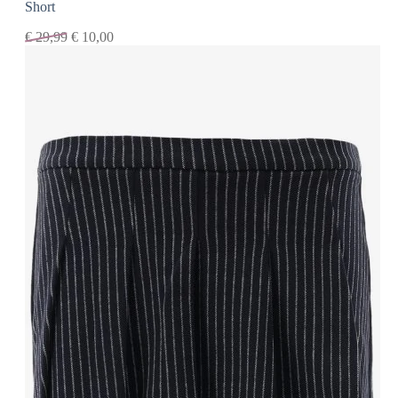
Short
€
29,99
€
10,00