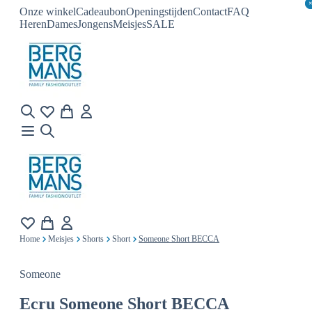
Onze winkel
Cadeaubon
Openingstijden
Contact
FAQ
Heren
Dames
Jongens
Meisjes
SALE
Home
Meisjes
Shorts
Short
Someone Short BECCA
Someone
Ecru
Someone Short BECCA