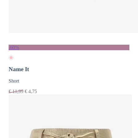
-60%
Name It
Short
€
11,99
€
4,75