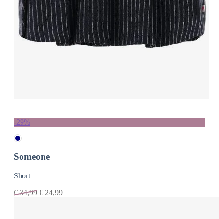
-29%
Someone
Short
€
34,99
€
24,99