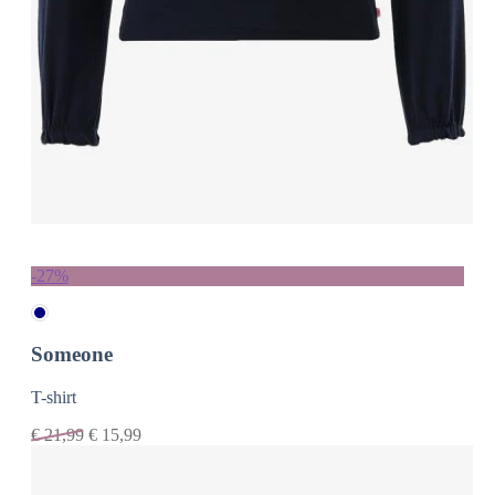
-27%
Someone
T-shirt
€
21,99
€
15,99