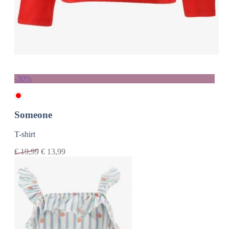
-30%
Someone
T-shirt
€
19,99
€
13,99