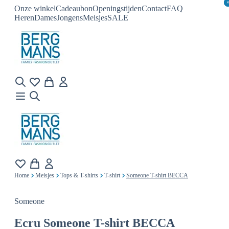
Onze winkel
Cadeaubon
Openingstijden
Contact
FAQ
Heren
Dames
Jongens
Meisjes
SALE
Home
Meisjes
Tops & T-shirts
T-shirt
Someone T-shirt BECCA
Someone
Ecru
Someone T-shirt BECCA