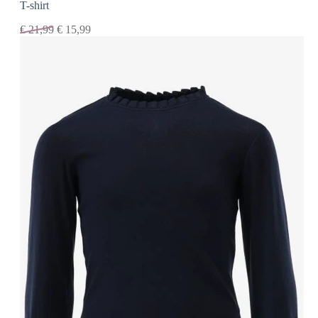
T-shirt
€
21,99
€
15,99