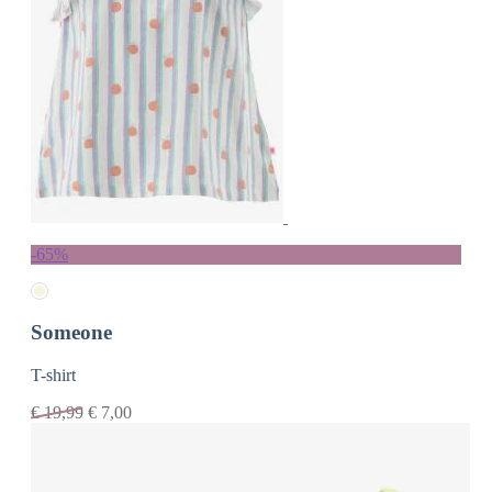
-65%
Someone
T-shirt
€
19,99
€
7,00