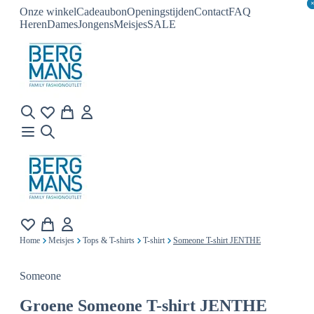
Onze winkel
Cadeaubon
Openingstijden
Contact
FAQ
Heren
Dames
Jongens
Meisjes
SALE
Home
Meisjes
Tops & T-shirts
T-shirt
Someone T-shirt JENTHE
Someone
Groene
Someone T-shirt JENTHE