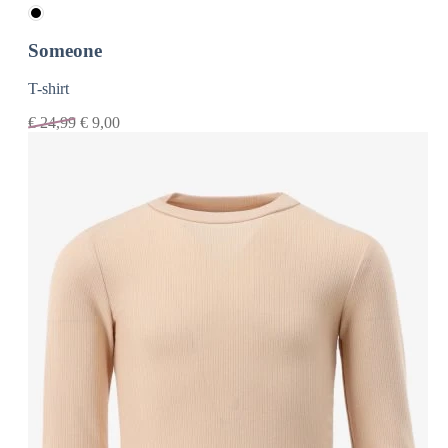
Someone
T-shirt
€
24,99
€
9,00