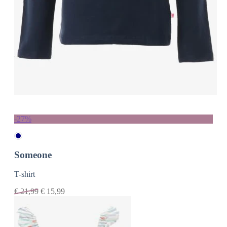
-27%
Someone
T-shirt
€
21,99
€
15,99