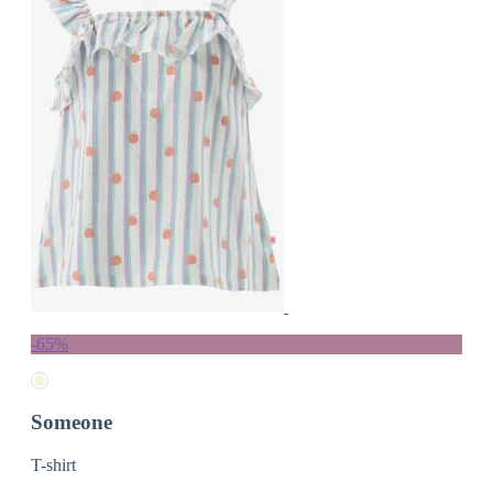
-65%
Someone
T-shirt