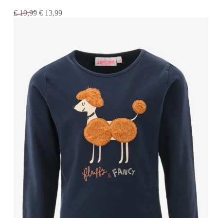
€
19,99
€
13,99