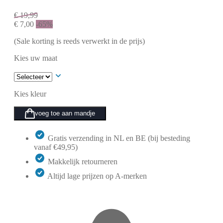
€
19,99
€
7,00
-65%
(Sale korting is reeds verwerkt in de prijs)
Kies uw maat
Kies kleur
voeg toe aan mandje
Gratis verzending in NL en BE (bij besteding
vanaf €49,95)
Makkelijk retourneren
Altijd lage prijzen op A-merken