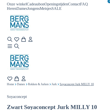
Onze winkel
Cadeaubon
Openingstijden
Contact
FAQ
Heren
Dames
Jongens
Meisjes
SALE
Home
Dames
Rokken & Jurken
Jurk
Soyaconcept Jurk MILLY 10
Soyaconcept
Zwart
Soyaconcept Jurk MILLY 10