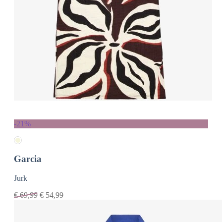
-21%
Garcia
Jurk
€
69,99
€
54,99