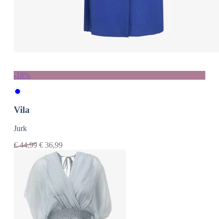
-18%
Vila
Jurk
€
44,99
€
36,99