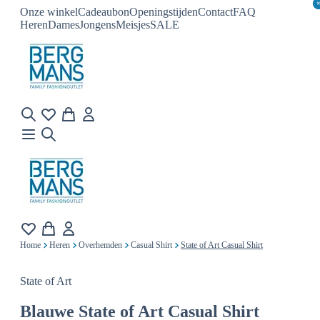
Onze winkel
Cadeaubon
Openingstijden
Contact
FAQ
Heren
Dames
Jongens
Meisjes
SALE
Home
Heren
Overhemden
Casual Shirt
State of Art Casual Shirt
State of Art
Blauwe
State of Art Casual Shirt