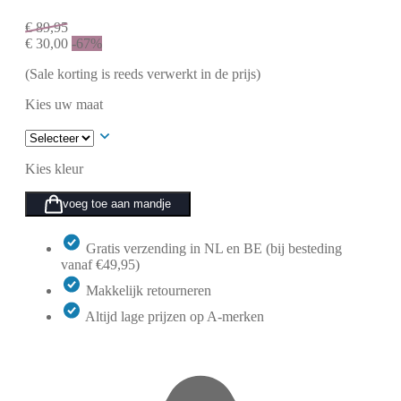
€
89,95
€
30,00
-67%
(Sale korting is reeds verwerkt in de prijs)
Kies uw maat
Kies kleur
voeg toe aan mandje
Gratis verzending in NL en BE (bij besteding
vanaf €49,95)
Makkelijk retourneren
Altijd lage prijzen op A-merken