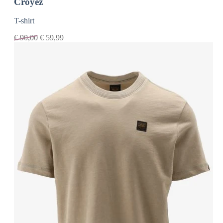
Croyez
T-shirt
€
90,00
€
59,99