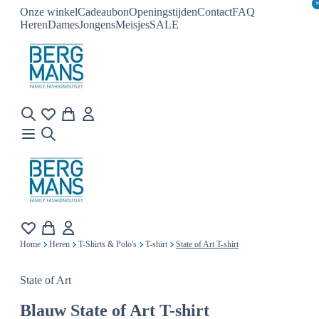
Onze winkel
Cadeaubon
Openingstijden
Contact
FAQ
Heren
Dames
Jongens
Meisjes
SALE
Home
Heren
T-Shirts & Polo's
T-shirt
State of Art T-shirt
State of Art
Blauw
State of Art T-shirt