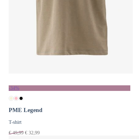
-34%
PME Legend
T-shirt
€
49,99
€
32,99