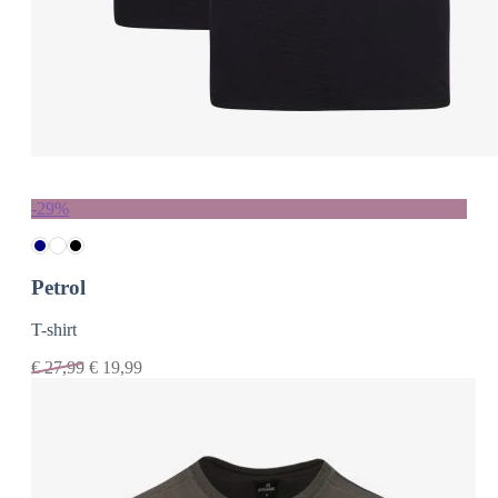
-29%
Petrol
T-shirt
€
27,99
€
19,99