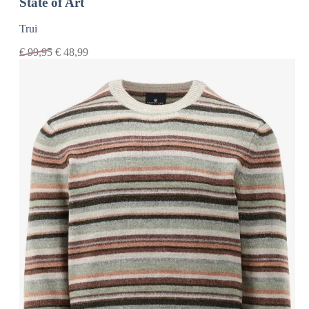
State of Art
Trui
€
99,95
€
48,99