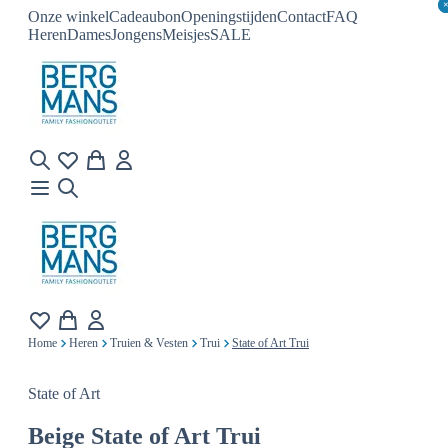
Onze winkel
Cadeaubon
Openingstijden
Contact
FAQ
Heren
Dames
Jongens
Meisjes
SALE
Home
Heren
Truien & Vesten
Trui
State of Art Trui
State of Art
Beige
State of Art Trui