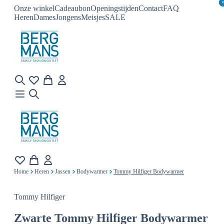
Onze winkel
Cadeaubon
Openingstijden
Contact
FAQ
Heren
Dames
Jongens
Meisjes
SALE
Home
Heren
Jassen
Bodywarmer
Tommy Hilfiger Bodywarmer
Tommy Hilfiger
Zwarte
Tommy Hilfiger Bodywarmer