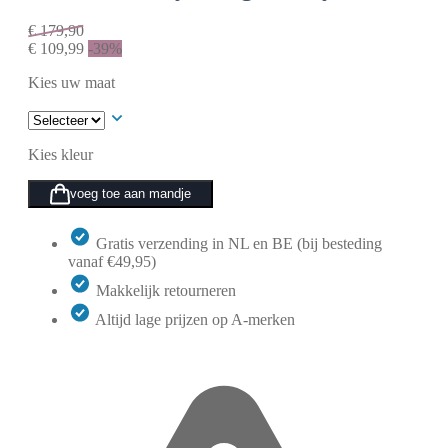
€
179,90
€
109,99
-39%
Kies uw maat
Kies kleur
voeg toe aan mandje
Gratis verzending in NL en BE (bij besteding
vanaf €49,95)
Makkelijk retourneren
Altijd lage prijzen op A-merken