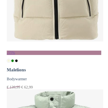
-55%
Malelions
Bodywarmer
€
139,99
€
62,99