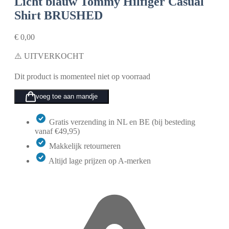
Licht blauw
Tommy Hilfiger Casual
Shirt BRUSHED
€
0,00
⚠️ UITVERKOCHT
Dit product is momenteel niet op voorraad
voeg toe aan mandje
Gratis verzending in NL en BE (bij besteding
vanaf €49,95)
Makkelijk retourneren
Altijd lage prijzen op A-merken