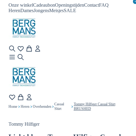
Onze winkel
Cadeaubon
Openingstijden
Contact
FAQ
Heren
Dames
Jongens
Meisjes
SALE
Casual
Tommy Hilfiger Casual Shirt
Home
Heren
Overhemden
Shirt
BRUSHED
Tommy Hilfiger