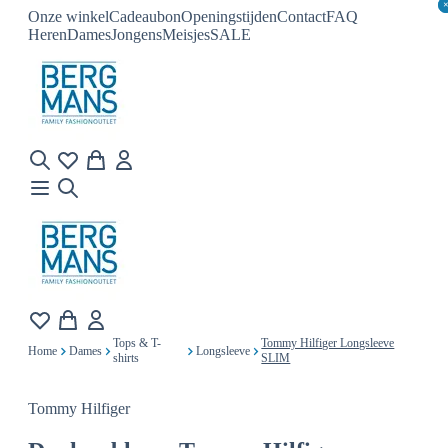
Onze winkel
Cadeaubon
Openingstijden
Contact
FAQ
Heren
Dames
Jongens
Meisjes
SALE
Tops & T-
Tommy Hilfiger Longsleeve
Home
Dames
Longsleeve
shirts
SLIM
Tommy Hilfiger