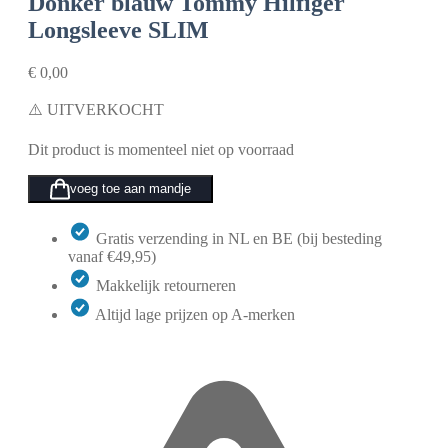
Donker blauw
Tommy Hilfiger
Longsleeve SLIM
€
0,00
⚠️ UITVERKOCHT
Dit product is momenteel niet op voorraad
voeg toe aan mandje
Gratis verzending in NL en BE (bij besteding
vanaf €49,95)
Makkelijk retourneren
Altijd lage prijzen op A-merken