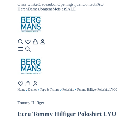
Onze winkel
Cadeaubon
Openingstijden
Contact
FAQ
Heren
Dames
Jongens
Meisjes
SALE
Home
Dames
Tops & T-shirts
Poloshirt
Tommy Hilfiger Poloshirt LY
Tommy Hilfiger
Ecru
Tommy Hilfiger Poloshirt L