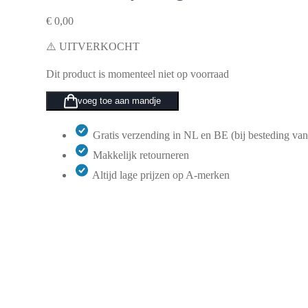
€
0,00
⚠️ UITVERKOCHT
Dit product is momenteel niet op voorraad
voeg toe aan mandje
Gratis verzending in NL en BE (bij besteding van
Makkelijk retourneren
Altijd lage prijzen op A-merken