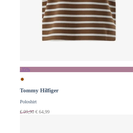
-35%
Tommy Hilfiger
Poloshirt
€
99,90
€
64,99