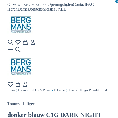
Onze winkel
Cadeaubon
Openingstijden
Contact
FAQ
Heren
Dames
Jongens
Meisjes
SALE
Home
Heren
T-Shirts & Polo's
Poloshirt
Tommy Hilfiger Poloshirt TJM
Tommy Hilfiger
donker blauw C1G DARK NIGHT