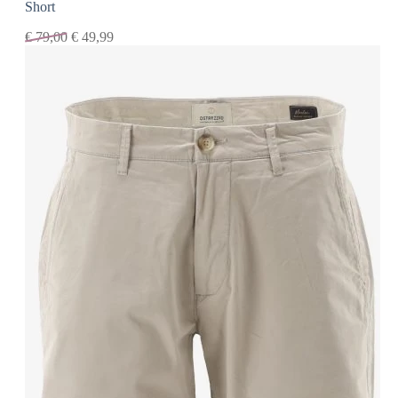
Short
€
79,00
€
49,99