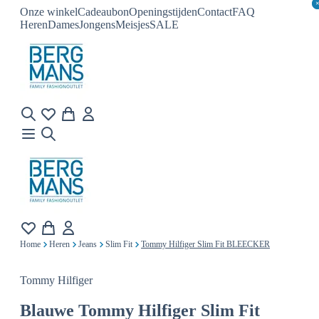
Onze winkel
Cadeaubon
Openingstijden
Contact
FAQ
Heren
Dames
Jongens
Meisjes
SALE
Home
Heren
Jeans
Slim Fit
Tommy Hilfiger Slim Fit BLEECKER
Tommy Hilfiger
Blauwe
Tommy Hilfiger Slim Fit