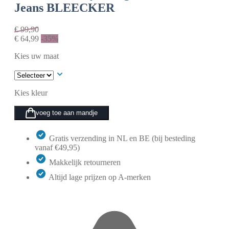
Jeans BLEECKER
€
99,90
€
64,99
-35%
Kies uw maat
Kies kleur
voeg toe aan mandje
Gratis verzending in NL en BE (bij besteding
vanaf €49,95)
Makkelijk retourneren
Altijd lage prijzen op A-merken