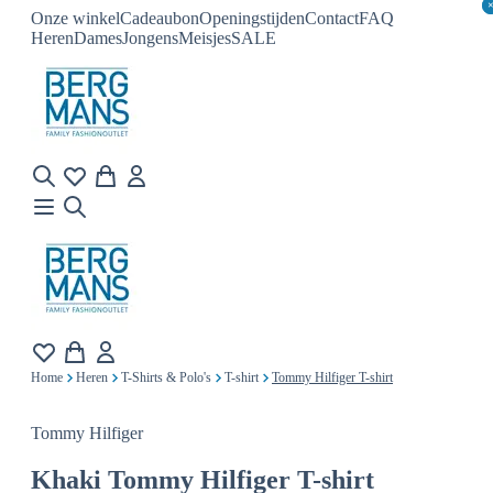
Onze winkel
Cadeaubon
Openingstijden
Contact
FAQ
Heren
Dames
Jongens
Meisjes
SALE
Home
Heren
T-Shirts & Polo's
T-shirt
Tommy Hilfiger T-shirt
Tommy Hilfiger
Khaki
Tommy Hilfiger T-shirt