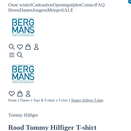
Onze winkel
Cadeaubon
Openingstijden
Contact
FAQ
Heren
Dames
Jongens
Meisjes
SALE
Home
Dames
Tops & T-shirts
T-shirt
Tommy Hilfiger T-shirt
Tommy Hilfiger
Rood
Tommy Hilfiger T-shirt