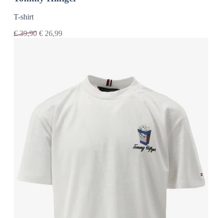
T-shirt
€
39,90
€
26,99