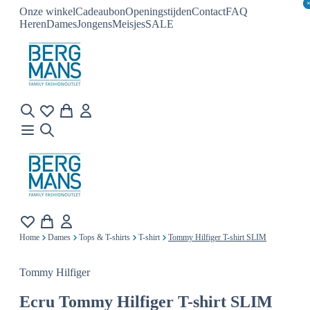
Onze winkel
Cadeaubon
Openingstijden
Contact
FAQ
Heren
Dames
Jongens
Meisjes
SALE
Home
Dames
Tops & T-shirts
T-shirt
Tommy Hilfiger T-shirt SLIM
Tommy Hilfiger
Ecru
Tommy Hilfiger T-shirt SLIM