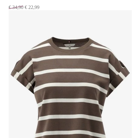
€
34,90
€
22,99